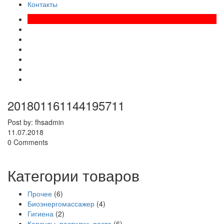
Контакты
201801161144195711
Post by: fhsadmin
11.07.2018
0 Comments
Категории товаров
Прочее
(6)
Биоэнергомассажер
(4)
Гигиена
(2)
Капсулы, пастилки, паста
(6)